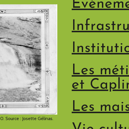
Événeme
Infrastr
Instituti
Les méti
et Capli
Les mai
0. Source : Josette Gélinas.