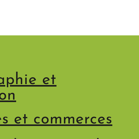
phie et
ion
es et commerces