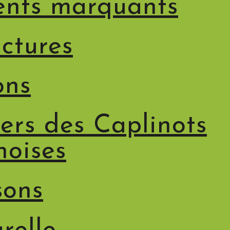
nts marquants
uctures
ons
ers des Caplinots
noises
sons