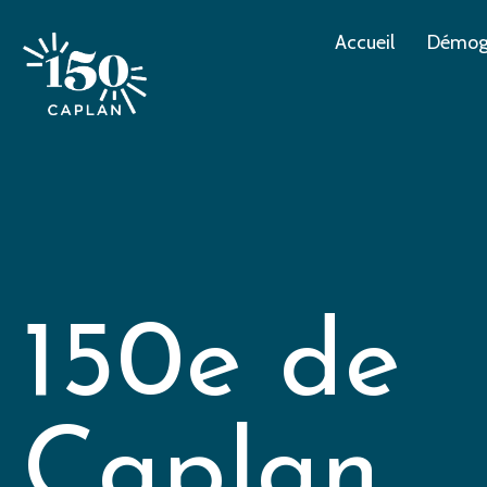
Accueil
Démogr
150e
de
Caplan