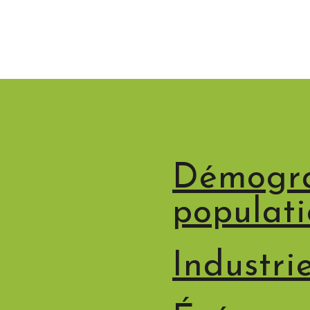
Démogra
populat
Industri